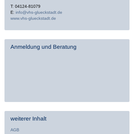
T: 04124-81079
E:
info@vhs-glueckstadt.de
www.vhs-glueckstadt.de
Anmeldung und Beratung
weiterer Inhalt
AGB