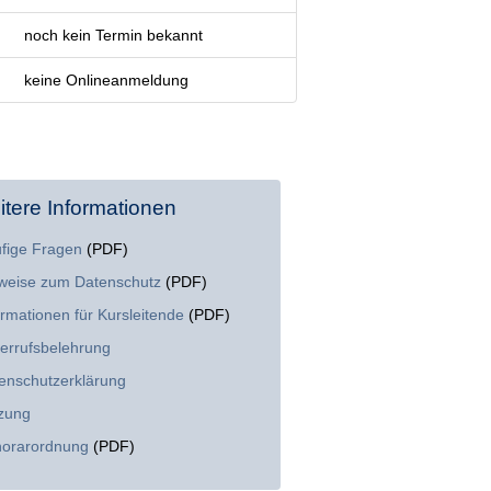
noch kein Termin bekannt
keine Onlineanmeldung
itere Informationen
fige Fragen
(PDF)
weise zum Datenschutz
(PDF)
ormationen für Kursleitende
(PDF)
errufsbelehrung
enschutzerklärung
zung
orarordnung
(PDF)