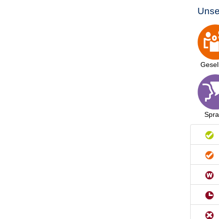
Unse
Gesel
Spr