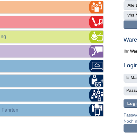
ung
Ware
Ihr War
Logi
- Fahrten
Passwo
Noch ni