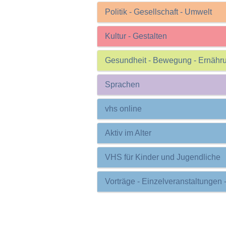
Politik - Gesellschaft - Umwelt
Kultur - Gestalten
Gesundheit - Bewegung - Ernähr
Sprachen
vhs online
Aktiv im Alter
VHS für Kinder und Jugendliche
Vorträge - Einzelveranstaltungen 