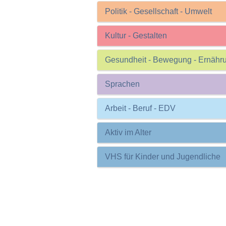
Politik - Gesellschaft - Umwelt
Kultur - Gestalten
Gesundheit - Bewegung - Ernähr
Sprachen
Arbeit - Beruf - EDV
Aktiv im Alter
VHS für Kinder und Jugendliche