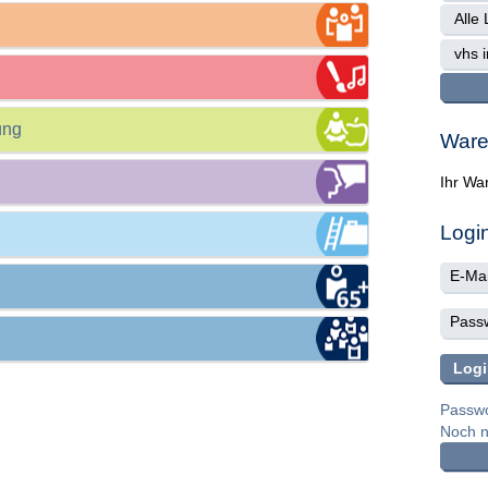
ung
Ware
Ihr War
Logi
Passwo
Noch ni