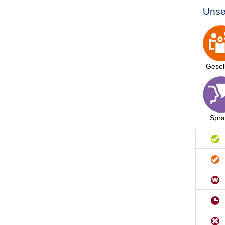
Unse
Gesel
Spr