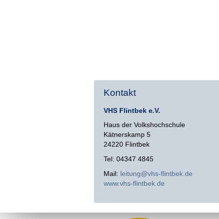
Kontakt
VHS Flintbek e.V.
Haus der Volkshochschule
Kätnerskamp 5
24220 Flintbek
Tel: 04347 4845
Mail:
leitung@vhs-flintbek.de
www.vhs-flintbek.de