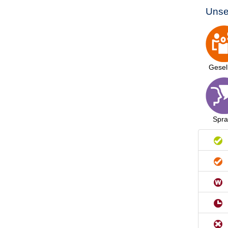
Unse
Gesel
Spr