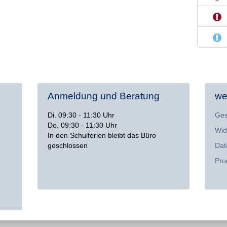
Anmeldung und Beratung
wei
Di. 09:30 - 11:30 Uhr
Ges
Do. 09:30 - 11:30 Uhr
Wid
In den Schulferien bleibt das Büro
geschlossen
Dat
Pro