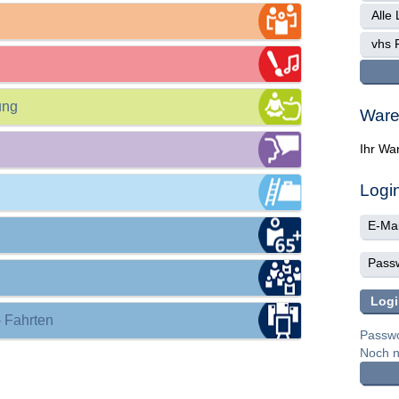
ung
Ware
Ihr War
Logi
- Fahrten
Passwo
Noch ni